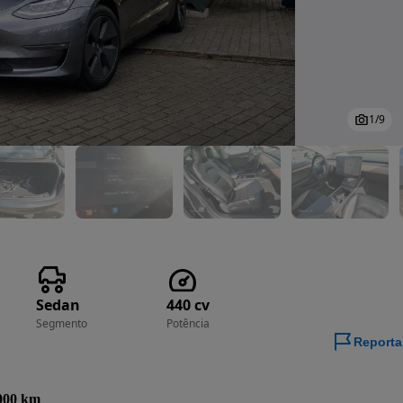
1
/
9
Sedan
440 cv
Segmento
Potência
Reporta
000 km