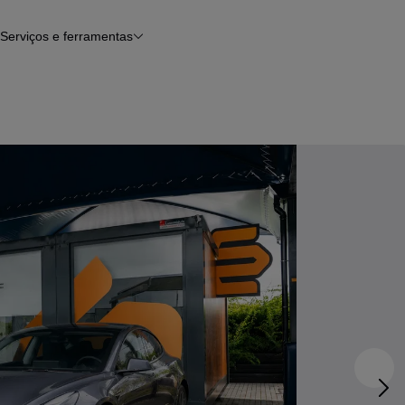
Serviços e ferramentas
Financiamento
Avaliar o meu carro
iamento
Serviço de check-up
Histórico do veículo
Notícias e artigos