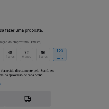
sa fazer uma proposta.
ração do empréstimo? (meses)
120
48
72
96
10
4 anos
6 anos
8 anos
anos
 fornecida directamente pelo Stand. As
dem da aprovação de cada Stand.