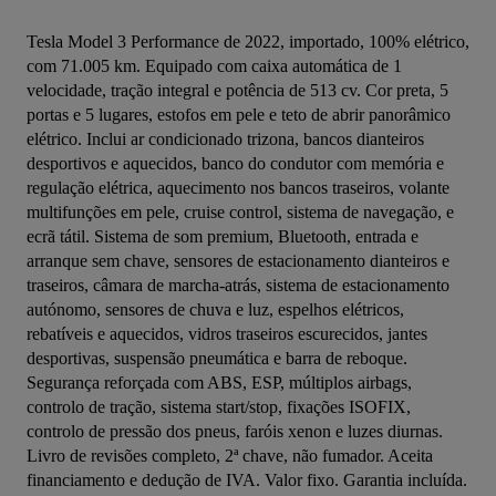
Tesla Model 3 Performance de 2022, importado, 100% elétrico, 
com 71.005 km. Equipado com caixa automática de 1 
velocidade, tração integral e potência de 513 cv. Cor preta, 5 
portas e 5 lugares, estofos em pele e teto de abrir panorâmico 
elétrico. Inclui ar condicionado trizona, bancos dianteiros 
desportivos e aquecidos, banco do condutor com memória e 
regulação elétrica, aquecimento nos bancos traseiros, volante 
multifunções em pele, cruise control, sistema de navegação, e 
ecrã tátil. Sistema de som premium, Bluetooth, entrada e 
arranque sem chave, sensores de estacionamento dianteiros e 
traseiros, câmara de marcha-atrás, sistema de estacionamento 
autónomo, sensores de chuva e luz, espelhos elétricos, 
rebatíveis e aquecidos, vidros traseiros escurecidos, jantes 
desportivas, suspensão pneumática e barra de reboque. 
Segurança reforçada com ABS, ESP, múltiplos airbags, 
controlo de tração, sistema start/stop, fixações ISOFIX, 
controlo de pressão dos pneus, faróis xenon e luzes diurnas. 
Livro de revisões completo, 2ª chave, não fumador. Aceita 
financiamento e dedução de IVA. Valor fixo. Garantia incluída. 