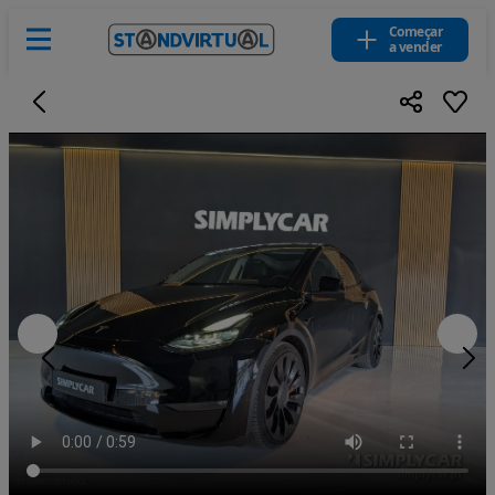
Começar
a vender