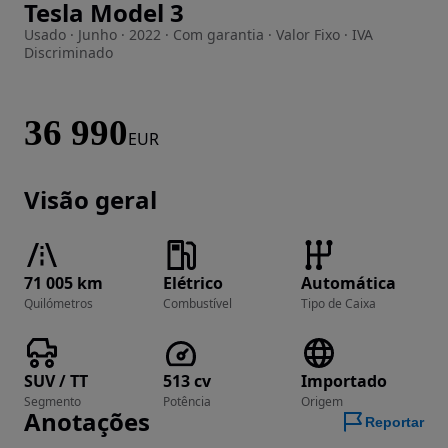
Tesla Model 3
Imagem 1 de 12
Usado · Junho · 2022 · Com garantia · Valor Fixo · IVA
Discriminado
36 990
EUR
Visão geral
71 005 km
Elétrico
Automática
Quilómetros
Combustível
Tipo de Caixa
SUV / TT
513 cv
Importado
Segmento
Potência
Origem
Anotações
Reportar