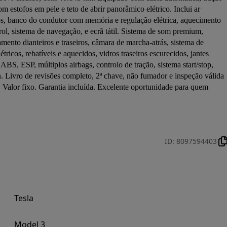
om estofos em pele e teto de abrir panorâmico elétrico. Inclui ar 
os, banco do condutor com memória e regulação elétrica, aquecimento 
rol, sistema de navegação, e ecrã tátil. Sistema de som premium, 
ento dianteiros e traseiros, câmara de marcha-atrás, sistema de 
icos, rebatíveis e aquecidos, vidros traseiros escurecidos, jantes 
S, ESP, múltiplos airbags, controlo de tração, sistema start/stop, 
. Livro de revisões completo, 2ª chave, não fumador e inspeção válida 
Valor fixo. Garantia incluída. Excelente oportunidade para quem 
ID
:
8097594403
Tesla
Model 3