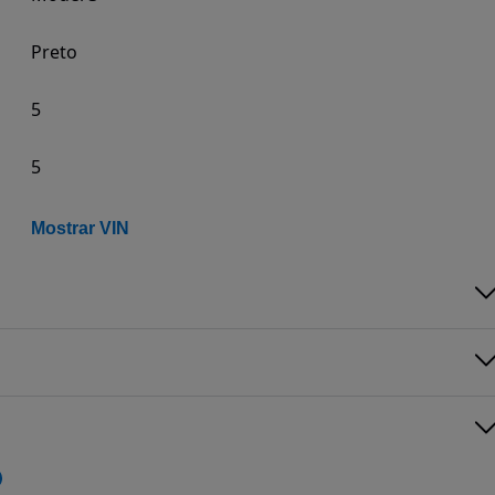
Preto
5
5
Mostrar VIN