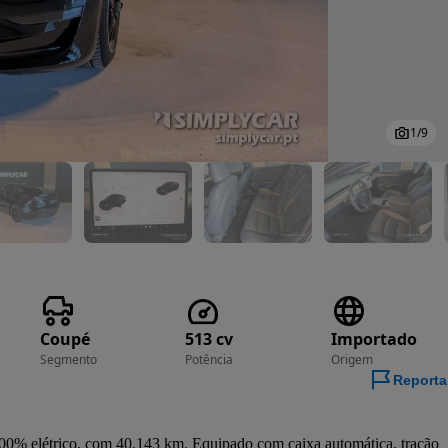
1
/
9
Coupé
513 cv
Importado
Segmento
Potência
Origem
Reporta
0% elétrico, com 40.143 km. Equipado com caixa automática, tração 