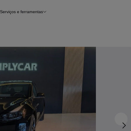
Serviços e ferramentas
Financiamento
Avaliar o meu carro
iamento
Serviço de check-up
Histórico do veículo
Notícias e artigos