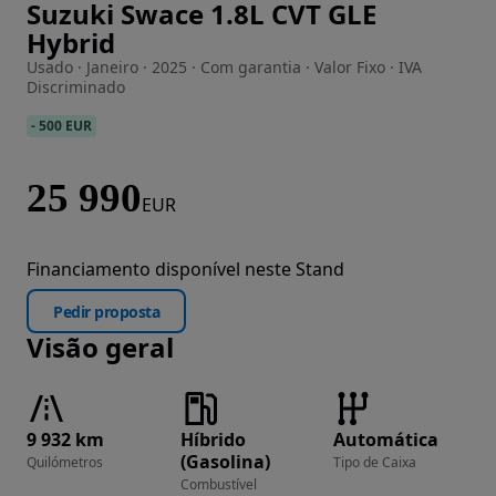
Suzuki Swace 1.8L CVT GLE
Imagem 1 de 29
Hybrid
Usado · Janeiro · 2025 · Com garantia · Valor Fixo · IVA
Discriminado
-
500 EUR
25 990
EUR
Financiamento disponível neste Stand
Pedir proposta
Visão geral
9 932 km
Híbrido
Automática
(Gasolina)
Quilómetros
Tipo de Caixa
Combustível