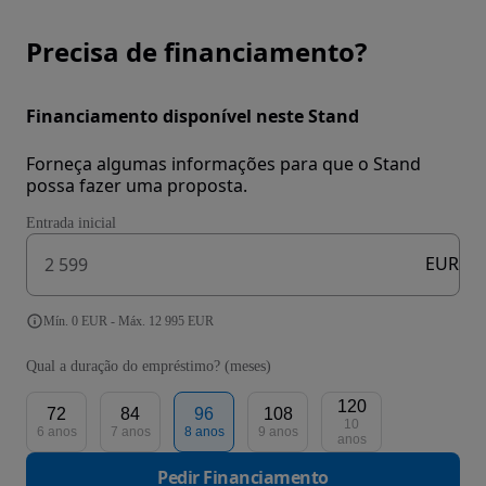
Precisa de financiamento?
Financiamento disponível neste Stand
Forneça algumas informações para que o Stand
possa fazer uma proposta.
Entrada inicial
EUR
Mín. 0 EUR - Máx. 12 995 EUR
Qual a duração do empréstimo? (meses)
120
72
84
96
108
10
6 anos
7 anos
8 anos
9 anos
anos
Pedir Financiamento