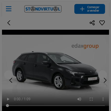
Começar
a vender