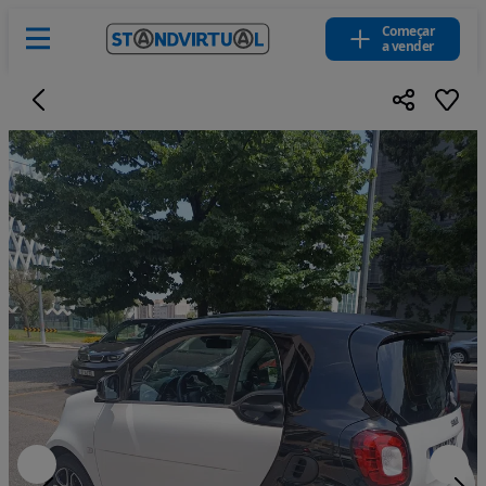
Começar
a vender