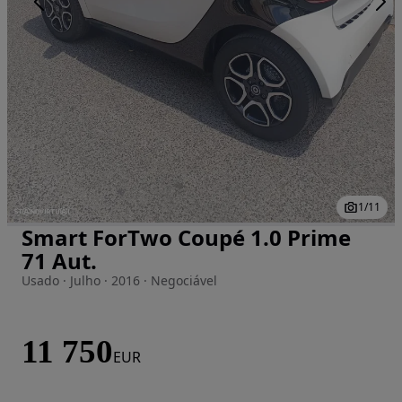
1
/
11
Smart ForTwo Coupé 1.0 Prime
Imagem 1 de 11
71 Aut.
Usado · Julho · 2016 · Negociável
11 750
EUR