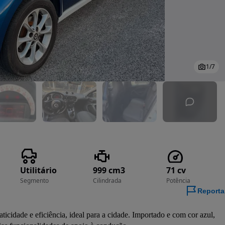
1
/
7
Utilitário
999 cm3
71 cv
Segmento
Cilindrada
Potência
Reporta
icidade e eficiência, ideal para a cidade. Importado e com cor azul, 