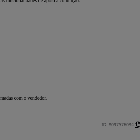
as funcionalidades de apoio à condução.
irmadas com o vendedor.
ID
:
8097576034