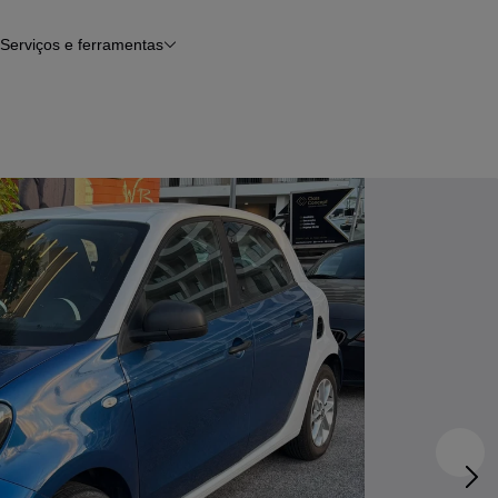
Serviços e ferramentas
Financiamento
Avaliar o meu carro
iamento
Serviço de check-up
Histórico do veículo
Notícias e artigos