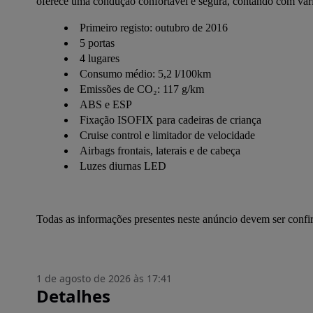
oferece uma condução confortável e segura, contando com vári
Primeiro registo: outubro de 2016
5 portas
4 lugares
Consumo médio: 5,2 l/100km
Emissões de CO₂: 117 g/km
ABS e ESP
Fixação ISOFIX para cadeiras de criança
Cruise control e limitador de velocidade
Airbags frontais, laterais e de cabeça
Luzes diurnas LED
Todas as informações presentes neste anúncio devem ser conf
1 de agosto de 2026 às 17:41
Detalhes