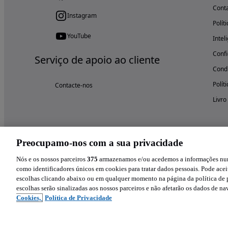
Cont
Instagram
Polít
YouTube
Intel
Confi
Serviço de apoio ao cliente
Condi
Polít
Contacte-nos
Livro
Preocupamo-nos com a sua privacidade
Nós e os nossos parceiros
375
armazenamos e/ou acedemos a informações num 
como identificadores únicos em cookies para tratar dados pessoais. Pode aceit
escolhas clicando abaixo ou em qualquer momento na página da política de p
escolhas serão sinalizadas aos nossos parceiros e não afetarão os dados de n
Cookies,
Política de Privacidade