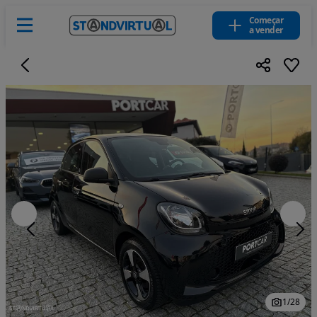
Começar
a vender
1
/
28