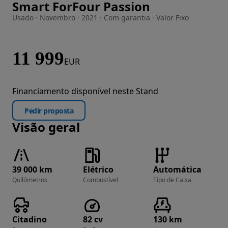
Smart ForFour Passion
Imagem 1 de 28
Usado · Novembro · 2021 · Com garantia · Valor Fixo
11 999
EUR
Financiamento disponível neste Stand
Pedir proposta
Visão geral
39 000 km
Elétrico
Automática
Quilómetros
Combustível
Tipo de Caixa
Citadino
82 cv
130 km