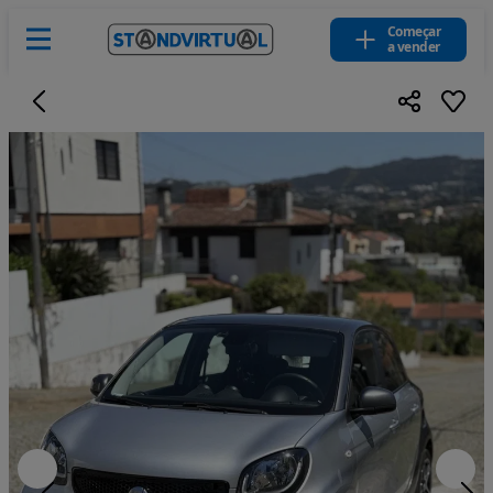
Começar
a vender