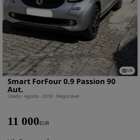
1
/
6
Smart ForFour 0.9 Passion 90
Imagem 1 de 6
Aut.
Usado · Agosto · 2018 · Negociável
11 000
EUR