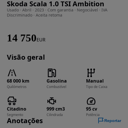
Skoda Scala 1.0 TSI Ambition
Imagem 1 de 28
Usado · Abril · 2023 · Com garantia · Negociável · IVA
Discriminado · Aceita retoma
14 750
EUR
Visão geral
68 000 km
Gasolina
Manual
Quilómetros
Combustível
Tipo de Caixa
Citadino
999 cm3
95 cv
Segmento
Cilindrada
Potência
Anotações
Reportar