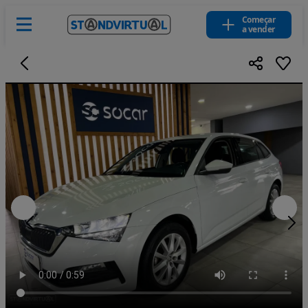
Começar
a vender