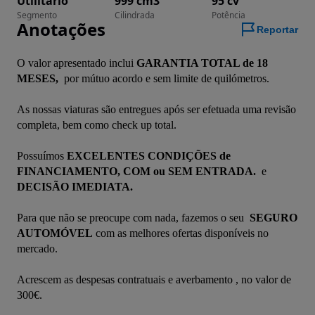
Utilitário
999 cm3
95 cv
Segmento
Cilindrada
Potência
Anotações
Reportar
O valor apresentado inclui 
GARANTIA TOTAL de 18 
MESES, 
 por mútuo acordo e sem limite de quilómetros. 
As nossas viaturas são entregues após ser efetuada uma revisão 
completa, bem como check up total. 
Possuímos 
EXCELENTES CONDIÇÕES de 
FINANCIAMENTO, COM ou SEM ENTRADA. 
 e 
DECISÃO IMEDIATA.
Para que não se preocupe com nada, fazemos o seu 
 SEGURO 
AUTOMÓVEL
 com as melhores ofertas disponíveis no 
mercado.
Acrescem as despesas contratuais e averbamento , no valor de 
300€.