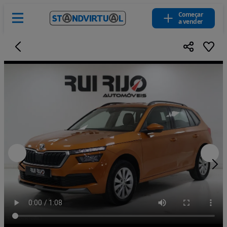
Começar
a vender