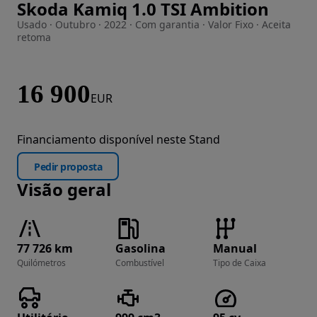
Skoda Kamiq 1.0 TSI Ambition
Imagem 1 de 31
Usado · Outubro · 2022 · Com garantia · Valor Fixo · Aceita
retoma
16 900
EUR
Financiamento disponível neste Stand
Pedir proposta
Visão geral
77 726 km
Gasolina
Manual
Quilómetros
Combustível
Tipo de Caixa