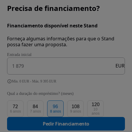
Precisa de financiamento?
Financiamento disponível neste Stand
Forneça algumas informações para que o Stand
possa fazer uma proposta.
Entrada inicial
EUR
Mín. 0 EUR - Máx. 9 395 EUR
Qual a duração do empréstimo? (meses)
120
72
84
96
108
10
6 anos
7 anos
8 anos
9 anos
anos
Pedir Financiamento