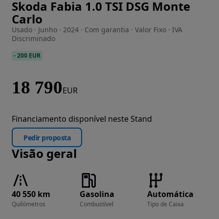
Skoda Fabia 1.0 TSI DSG Monte
Imagem 1 de 28
Carlo
Usado · Junho · 2024 · Com garantia · Valor Fixo · IVA
Discriminado
-
200 EUR
18 790
EUR
Financiamento disponível neste Stand
Pedir proposta
Visão geral
40 550 km
Gasolina
Automática
Quilómetros
Combustível
Tipo de Caixa