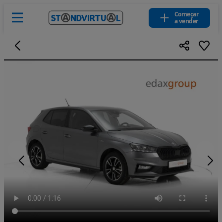
Começar
a vender