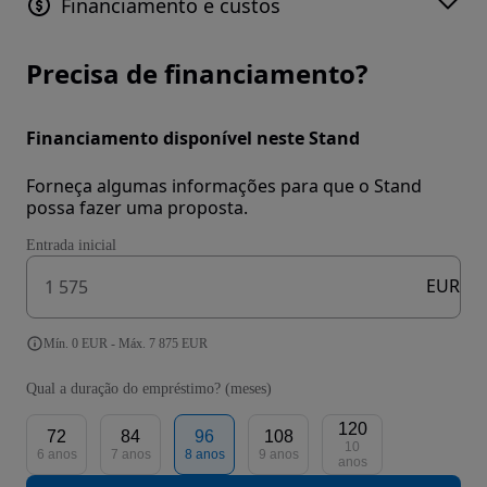
Financiamento e custos
Precisa de financiamento?
Financiamento disponível neste Stand
Forneça algumas informações para que o Stand
possa fazer uma proposta.
Entrada inicial
EUR
Mín. 0 EUR - Máx. 7 875 EUR
Qual a duração do empréstimo? (meses)
120
72
84
96
108
10
6 anos
7 anos
8 anos
9 anos
anos