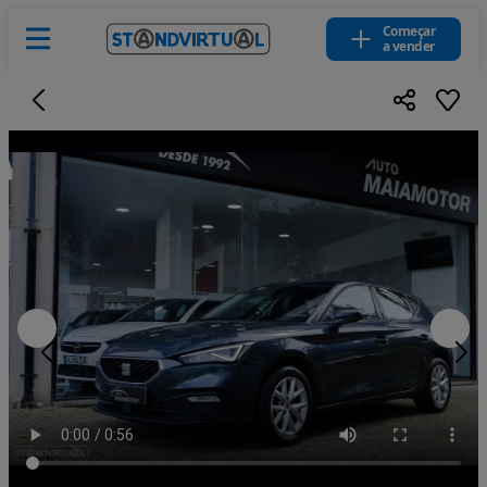
Começar
a vender