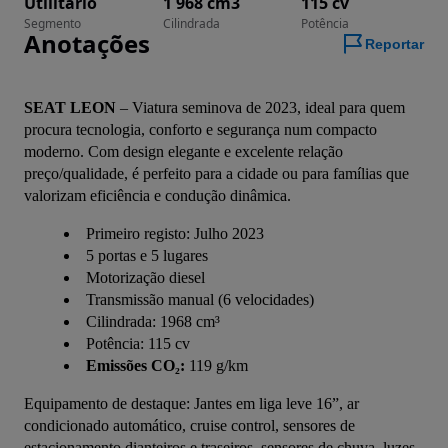
Utilitário
1 968 cm3
115 cv
Segmento
Cilindrada
Potência
Anotações
Reportar
SEAT LEON
 – Viatura seminova de 2023, ideal para quem 
procura tecnologia, conforto e segurança num compacto 
moderno. Com design elegante e excelente relação 
preço/qualidade, é perfeito para a cidade ou para famílias que 
valorizam eficiência e condução dinâmica.
Primeiro registo: Julho 2023
5 portas e 5 lugares
Motorização diesel
Transmissão manual (6 velocidades)
Cilindrada: 1968 cm³
Potência: 115 cv
Emissões CO₂:
119 g/km
Equipamento de destaque: Jantes em liga leve 16”, ar 
condicionado automático, cruise control, sensores de 
estacionamento dianteiros e traseiros, sensores de chuva, luzes 