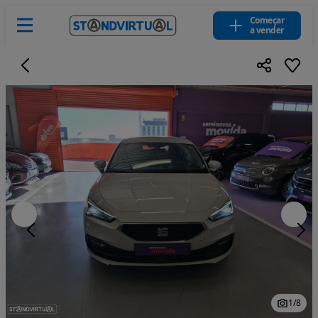
Começar
a vender
1
/
8