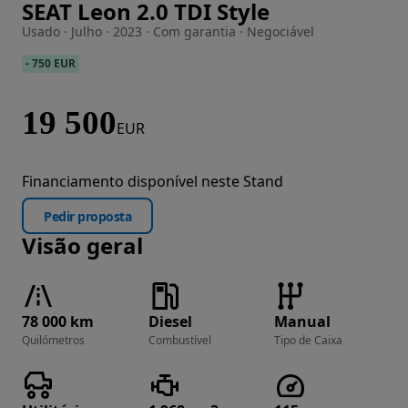
SEAT Leon 2.0 TDI Style
Imagem 1 de 8
Usado · Julho · 2023 · Com garantia · Negociável
-
750 EUR
19 500
EUR
Financiamento disponível neste Stand
Pedir proposta
Visão geral
78 000 km
Diesel
Manual
Quilómetros
Combustível
Tipo de Caixa