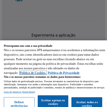
Experimenta a aplicação
Preocupamo-nos com a sua privacidade
Nós e os nossos parceiros
375
armazenamos e/ou acedemos a informações num
dispositivo, tais como identificadores únicos em cookies para tratar dados
pessoais. Pode aceitar ou gerir as suas escolhas clicando abaixo ou em
qualquer momento na página da política de privacidade. Estas escolhas serão
sinalizadas aos nossos parceiros e não afetarão os dados de
navegação.
Política de Cookies,
Política de Privacidade
Nós e os nossos parceiros tratamos os dados para fornecermos:
Utilizar dados de geolocalização precisos. Procurar ativamente as características do dispositivo para
identificação. Armazenar e/ou aceder a informações num dispositivo. Publicidade e conteúdos
personalizados, medição de publicidade e conteúdos, estudos de audiência e desenvolvimento de serviços.
Lista de parceiros (fornecedores)
Mensagem
Aceitar apenas os
Definir
Aceitar todos os
cookies
preferências
cookies
Ligar
WhatsApp