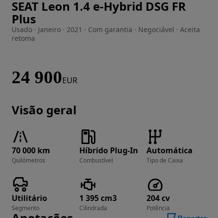
SEAT Leon 1.4 e-Hybrid DSG FR
Imagem 1 de 19
Plus
Usado · Janeiro · 2021 · Com garantia · Negociável · Aceita
retoma
24 900
EUR
Visão geral
70 000 km
Híbrido Plug-In
Automática
Quilómetros
Combustível
Tipo de Caixa
Utilitário
1 395 cm3
204 cv
Segmento
Cilindrada
Potência
Anotações