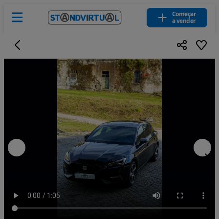
Começar
a vender