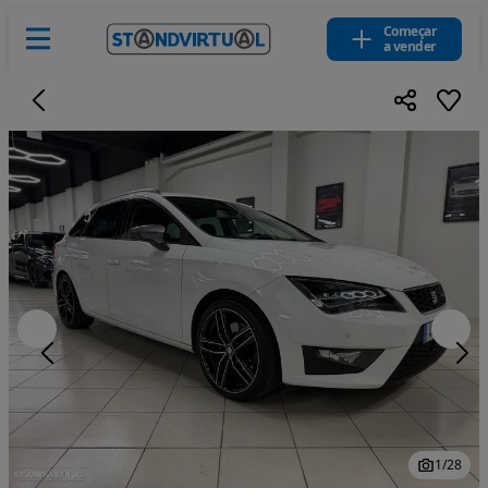
Começar
a vender
1
/
28