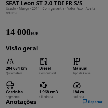
SEAT Leon ST 2.0 TDI FR S/S
Imagem 1 de 28
Usado · Março · 2014 · Com garantia · Valor Fixo · Aceita
retoma
14 000
EUR
Visão geral
204 684 km
Diesel
Manual
Quilómetros
Combustível
Tipo de Caixa
Carrinha
1 968 cm3
184 cv
Segmento
Cilindrada
Potência
Anotações
Reportar