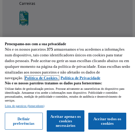
Carreiras
Preocupamo-nos com a sua privacidade
Nós e os nossos parceiros
375
armazenamos e/ou acedemos a informações
num dispositivo, tais como identificadores únicos em cookies para tratar
dados pessoais. Pode aceitar ou gerir as suas escolhas clicando abaixo ou em
qualquer momento na página da política de privacidade. Estas escolhas serão
Experimenta a aplicação
sinalizadas aos nossos parceiros e não afetarão os dados de
navegação.
Política de Cookies,
Política de Privacidade
Nós e os nossos parceiros tratamos os dados para fornecermos:
Utilizar dados de geolocalização precisos. Procurar ativamente as características do dispositivo para
identificação. Armazenar e/ou aceder a informações num dispositivo. Publicidade e conteúdos
personalizados, medição de publicidade e conteúdos, estudos de audiência e desenvolvimento de
serviços.
Lista de parceiros (fornecedores)
Mensagem
Aceitar apenas os
Definir
Aceitar todos os
cookies
preferências
cookies
Ligar
WhatsApp
necessários