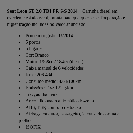
Seat Leon ST 2.0 TDI FR S/S 2014
 – Carrinha diesel em 
excelente estado geral, pronta para qualquer teste. Preparação e 
higienização incluídas no valor anunciado.
Primeiro registo: 03/2014
5 portas
5 lugares
Cor: Branco
Motor: 1968cc / 184cv (diesel)
Caixa manual de 6 velocidades
Kms: 206 484
Consumo médio: 4,6 l/100km
Emissões CO₂: 121 g/km
Tracção dianteira
Ar condicionado automático bi-zona
ABS, ESP, controlo de tração
Airbags condutor, passageiro, laterais, de cortina e
joelho
ISOFIX