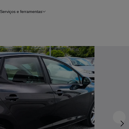
Serviços e ferramentas
Financiamento
Avaliar o meu carro
iamento
Serviço de check-up
Histórico do veículo
Notícias e artigos