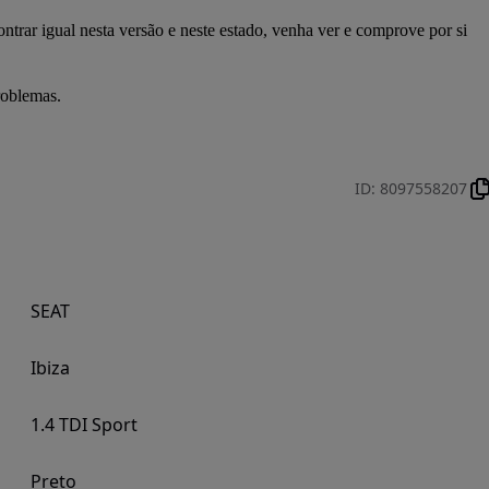
ontrar igual nesta versão e neste estado, venha ver e comprove por si 
roblemas.
ID
:
8097558207
SEAT
Ibiza
1.4 TDI Sport
Preto