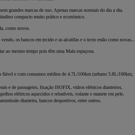
 sem grandes marcas de uso. Apenas marcas normais do dia a dia.
 citadino compacto muito prático e económico.
da, como novos.
endo, os bancos em tecido e as alcatifas e o tecto estão como novas...
miliar ao mesmo tempo pois têm uma Mala espaçosa.
ito fiável e com consumos médios de 4.7L/100km (urbano 5.8L/100km, 
rais e de passageiro, fixação ISOFIX, vidros elétricos dianteiros, 
spelhos elétricos aquecidos e rebatíveis, volante e manete em pele, 
transmissão dianteira, bancos desportivos, entre outros.