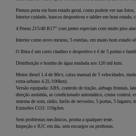
Pintura preta em bom estado geral, como podem ver nas fotos,
Interior cuidado, bancos desportivos e tablier em bom estado,
4 Pneus 215/40 R17" com jantes especiais com muito piso ain
Interior como novo mesmo, 5 estrelas, em muito bom estado só v
O Ibiza é um carro citadino e desportivo e é de 5 portas e fa
Distribuição e bomba de água mudada aos 120 mil kms.
Motor diesel 1.4 de 80cv, caixa manual de 5 velocidades, mu
extra-urbano 4.2L/100km).
Versão equipada: ABS, controlo de tração, airbags frontais, late
direção assistida, ar condicionado automático, cruise control, e
sistema de som, rádio, faróis de nevoeiro, 5 portas, 5 lugares, 
Emissões CO2: 119g/km.
Sem problemas mecânicos, pronta a qualquer teste.
Inspeção e IUC em dia, sem encargos ou penhoras.