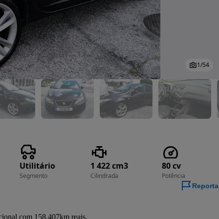
1
/
54
Utilitário
1 422 cm3
80 cv
Segmento
Cilindrada
Potência
Reporta
ional com 158.407km reais.