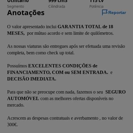
Utilitário
999 cm3
115 cv
Segmento
Cilindrada
Potência
Anotações
Reportar
O valor apresentado inclui 
GARANTIA TOTAL de 18 
MESES, 
 por mútuo acordo e sem limite de quilómetros. 
As nossas viaturas são entregues após ser efetuada uma revisão 
completa, bem como check up total. 
Possuímos 
EXCELENTES CONDIÇÕES de 
FINANCIAMENTO, COM ou SEM ENTRADA. 
 e 
DECISÃO IMEDIATA.
Para que não se preocupe com nada, fazemos o seu 
 SEGURO 
AUTOMÓVEL
 com as melhores ofertas disponíveis no 
mercado.
Acrescem as despesas contratuais e averbamento , no valor de 
300€.