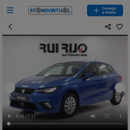
Começar
a vender