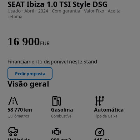
SEAT Ibiza 1.0 TSI Style DSG
Imagem 1 de 30
Usado · Abril · 2024 · Com garantia · Valor Fixo · Aceita
retoma
16 900
EUR
Financiamento disponível neste Stand
Pedir proposta
Visão geral
58 770 km
Gasolina
Automática
Quilómetros
Combustível
Tipo de Caixa