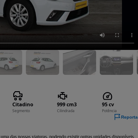
Citadino
999 cm3
95 cv
Segmento
Cilindrada
Potência
Reporta
a das nossas viaturas, podendo existir outras unidades disponíveis 