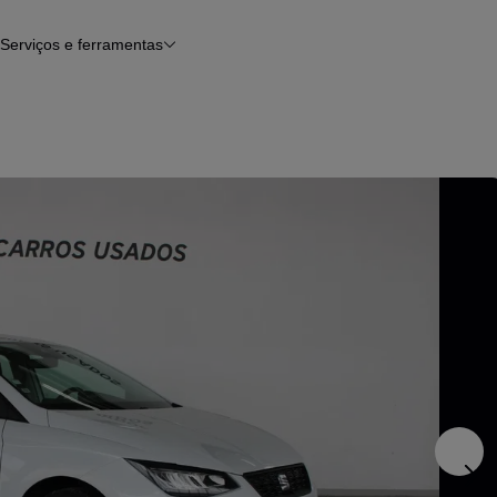
Serviços e ferramentas
Financiamento
Avaliar o meu carro
iamento
Serviço de check-up
Histórico do veículo
Notícias e artigos