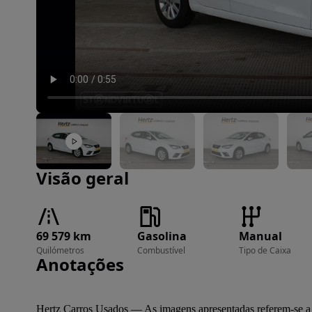
Imagem 1 de 21
Visão geral
69 579 km
Gasolina
Manual
Quilómetros
Combustível
Tipo de Caixa
Anotações
Hertz Carros Usados — As imagens apresentadas referem-se a um