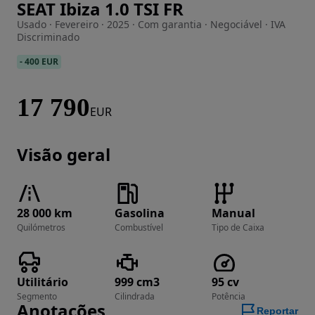
SEAT Ibiza 1.0 TSI FR
Imagem 1 de 18
Usado · Fevereiro · 2025 · Com garantia · Negociável · IVA
Discriminado
-
400 EUR
17 790
EUR
Visão geral
28 000 km
Gasolina
Manual
Quilómetros
Combustível
Tipo de Caixa
Utilitário
999 cm3
95 cv
Segmento
Cilindrada
Potência
Anotações
Reportar