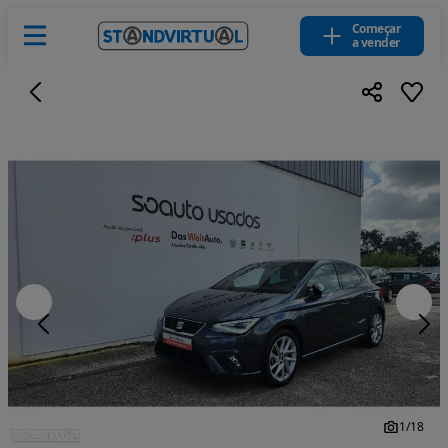
Começar
a vender
1
/
18