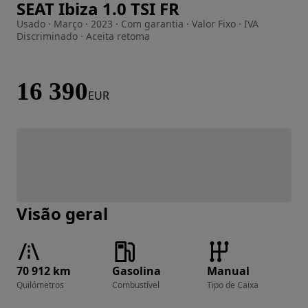
SEAT Ibiza 1.0 TSI FR
Imagem 1 de 19
Usado · Março · 2023 · Com garantia · Valor Fixo · IVA
Discriminado · Aceita retoma
16 390
EUR
Visão geral
70 912 km
Gasolina
Manual
Quilómetros
Combustível
Tipo de Caixa