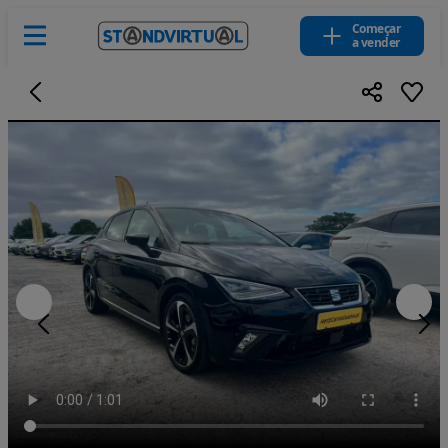
Começar
a vender