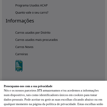
Programa Usados ACAP
Quanto vale o seu carro?
Informações
Carros usados por Distrito
Carros usados mais procurados
Carros Novos
Carreiras
Preocupamo-nos com a sua privacidade
Nós e os nossos parceiros
375
armazenamos e/ou acedemos a informações
num dispositivo, tais como identificadores únicos em cookies para tratar
dados pessoais. Pode aceitar ou gerir as suas escolhas clicando abaixo ou em
qualquer momento na página da política de privacidade. Estas escolhas serão
Experimenta a aplicação