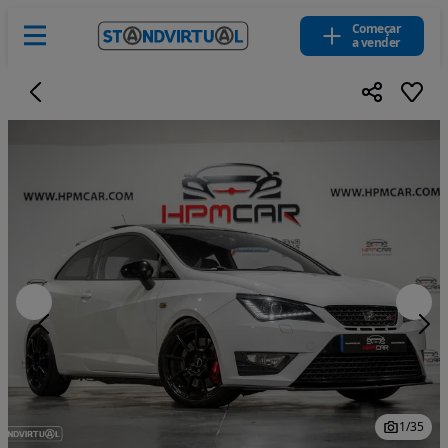
Começar
a vender
1
/
35