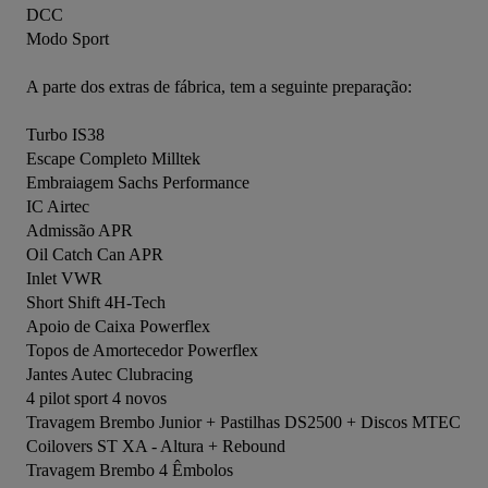
DCC

Modo Sport

A parte dos extras de fábrica, tem a seguinte preparação:

Turbo IS38

Escape Completo Milltek

Embraiagem Sachs Performance

IC Airtec

Admissão APR

Oil Catch Can APR

Inlet VWR

Short Shift 4H-Tech

Apoio de Caixa Powerflex

Topos de Amortecedor Powerflex

Jantes Autec Clubracing

4 pilot sport 4 novos

Travagem Brembo Junior + Pastilhas DS2500 + Discos MTEC

Coilovers ST XA - Altura + Rebound

Travagem Brembo 4 Êmbolos
