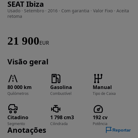
SEAT Ibiza
Imagem 1 de 35
Usado · Setembro · 2016 · Com garantia · Valor Fixo · Aceita
retoma
21 900
EUR
Visão geral
80 000 km
Gasolina
Manual
Quilómetros
Combustível
Tipo de Caixa
Citadino
1 798 cm3
192 cv
Segmento
Cilindrada
Potência
Anotações
Reportar