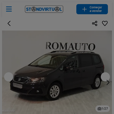
Começar
a vender
1
/
27