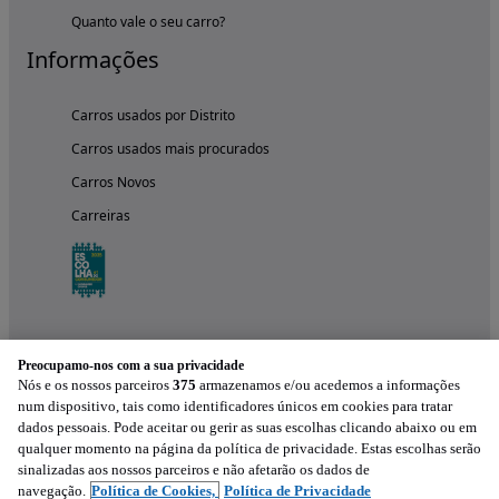
Quanto vale o seu carro?
Informações
Carros usados por Distrito
Carros usados mais procurados
Carros Novos
Carreiras
Preocupamo-nos com a sua privacidade
Nós e os nossos parceiros
375
armazenamos e/ou acedemos a informações
num dispositivo, tais como identificadores únicos em cookies para tratar
dados pessoais. Pode aceitar ou gerir as suas escolhas clicando abaixo ou em
qualquer momento na página da política de privacidade. Estas escolhas serão
Experimenta a aplicação
sinalizadas aos nossos parceiros e não afetarão os dados de
navegação.
Política de Cookies,
Política de Privacidade