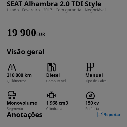
SEAT Alhambra 2.0 TDI Style
Imagem 1 de 27
Usado · Fevereiro · 2017 · Com garantia · Negociável
19 900
EUR
Visão geral
210 000 km
Diesel
Manual
Quilómetros
Combustível
Tipo de Caixa
Monovolume
1 968 cm3
150 cv
Segmento
Cilindrada
Potência
Anotações
Reportar