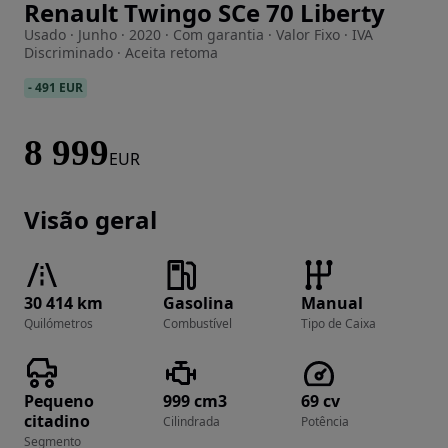
Renault Twingo SCe 70 Liberty
Imagem 1 de 18
Usado · Junho · 2020 · Com garantia · Valor Fixo · IVA
Discriminado · Aceita retoma
-
491 EUR
8 999
EUR
Visão geral
30 414 km
Gasolina
Manual
Quilómetros
Combustível
Tipo de Caixa
Pequeno
999 cm3
69 cv
citadino
Cilindrada
Potência
Segmento