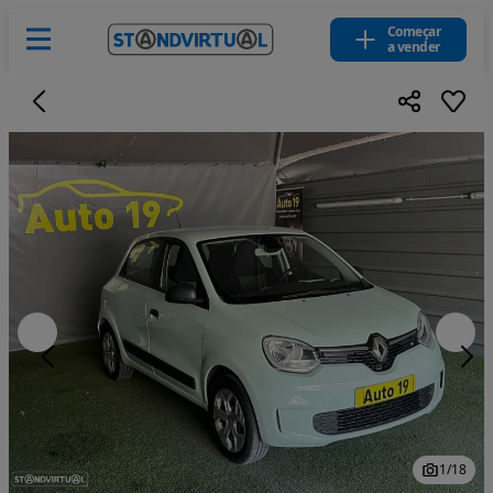
Começar
a vender
1
/
18