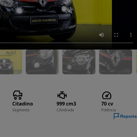
Citadino
999 cm3
70 cv
Segmento
Cilindrada
Potência
Reporta