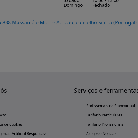
Sábado
10:00 - 13:00
Domingo
Fechado
745-838 Massamá e Monte Abraão, concelho Sintra (Portugal)
nós
Serviços e ferramenta
a
Profissionais no Standvirtual
acto
Tarifário Particulares
ica de Cookies
Tarifário Profissionais
igência Artificial Responsável
Artigos e Notícias