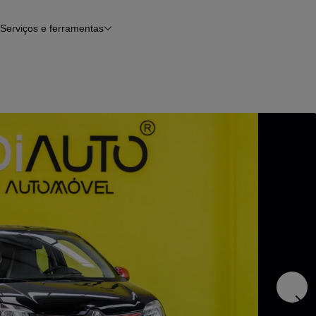
Serviços e ferramentas
Financiamento
Avaliar o meu carro
iamento
Serviço de check-up
Histórico do veículo
Notícias e artigos