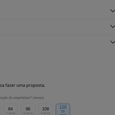
sa fazer uma proposta.
ração do empréstimo? (meses)
120
84
96
108
10
7 anos
8 anos
9 anos
anos