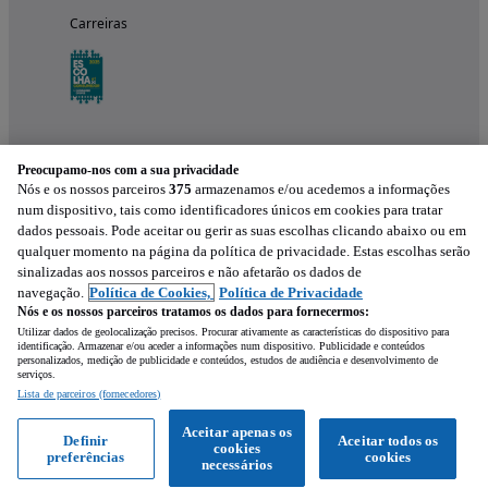
Carreiras
Preocupamo-nos com a sua privacidade
Nós e os nossos parceiros
375
armazenamos e/ou acedemos a informações
num dispositivo, tais como identificadores únicos em cookies para tratar
dados pessoais. Pode aceitar ou gerir as suas escolhas clicando abaixo ou em
qualquer momento na página da política de privacidade. Estas escolhas serão
Experimenta a aplicação
sinalizadas aos nossos parceiros e não afetarão os dados de
navegação.
Política de Cookies,
Política de Privacidade
Nós e os nossos parceiros tratamos os dados para fornecermos:
Utilizar dados de geolocalização precisos. Procurar ativamente as características do dispositivo para
identificação. Armazenar e/ou aceder a informações num dispositivo. Publicidade e conteúdos
personalizados, medição de publicidade e conteúdos, estudos de audiência e desenvolvimento de
serviços.
Lista de parceiros (fornecedores)
Mensagem
Aceitar apenas os
Definir
Aceitar todos os
cookies
preferências
cookies
Ligar
WhatsApp
necessários