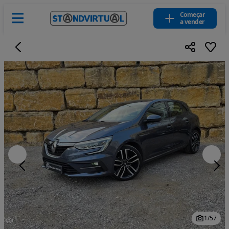
Começar
a vender
1
/
57