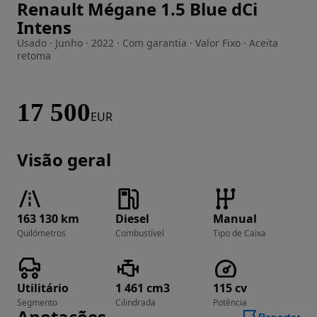
Renault Mégane 1.5 Blue dCi
Imagem 1 de 57
Intens
Usado · Junho · 2022 · Com garantia · Valor Fixo · Aceita
retoma
17 500
EUR
Visão geral
163 130 km
Diesel
Manual
Quilómetros
Combustível
Tipo de Caixa
Utilitário
1 461 cm3
115 cv
Segmento
Cilindrada
Potência
Anotações