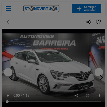
Começar
a vender