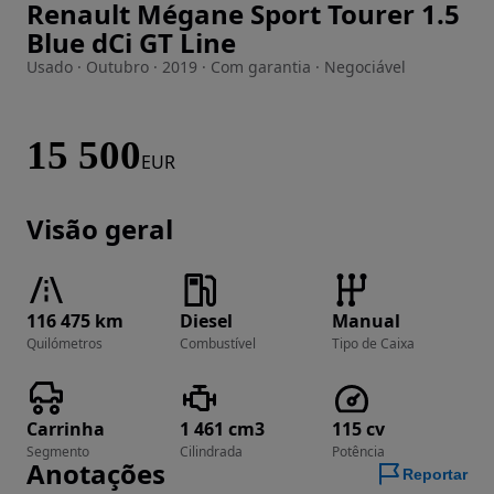
Renault Mégane Sport Tourer 1.5
Imagem 1 de 55
Blue dCi GT Line
Usado · Outubro · 2019 · Com garantia · Negociável
15 500
EUR
Visão geral
116 475 km
Diesel
Manual
Quilómetros
Combustível
Tipo de Caixa
Carrinha
1 461 cm3
115 cv
Segmento
Cilindrada
Potência
Anotações
Reportar