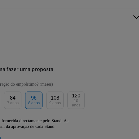
sa fazer uma proposta.
ração do empréstimo? (meses)
120
84
96
108
10
7 anos
8 anos
9 anos
anos
 fornecida directamente pelo Stand. As
dem da aprovação de cada Stand.