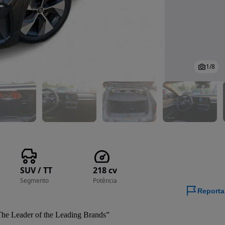
1
/
8
SUV / TT
218 cv
Segmento
Potência
Reporta
he Leader of the Leading Brands”
