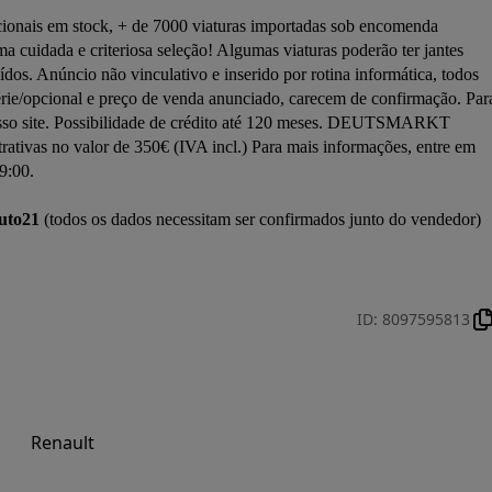
onais em stock, + de 7000 viaturas importadas sob encomenda 
ada e criteriosa seleção! Algumas viaturas poderão ter jantes 
uídos. Anúncio não vinculativo e inserido por rotina informática, todos 
rie/opcional e preço de venda anunciado, carecem de confirmação. Para
nosso site. Possibilidade de crédito até 120 meses. DEUTSMARKT 
ivas no valor de 350€ (IVA incl.) Para mais informações, entre em 
9:00.

uto21
 (todos os dados necessitam ser confirmados junto do vendedor)

ID
:
8097595813
Renault