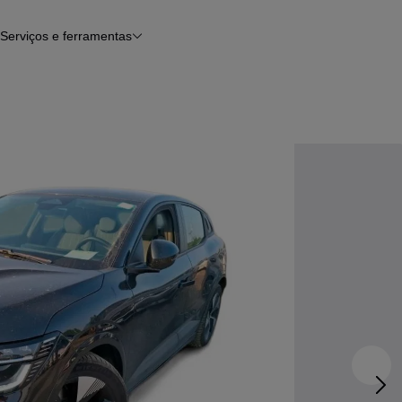
Serviços e ferramentas
Financiamento
Avaliar o meu carro
iamento
Serviço de check-up
Histórico do veículo
Notícias e artigos