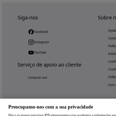
Siga-nos
Sobre 
Ajud
Facebook
Cont
Instagram
Polít
YouTube
Intel
Confi
Serviço de apoio ao cliente
Condi
Polít
Contacte-nos
Livro
Preocupamo-nos com a sua privacidade
Nós e os nossos parceiros
375
armazenamos e/ou acedemos a informações num 