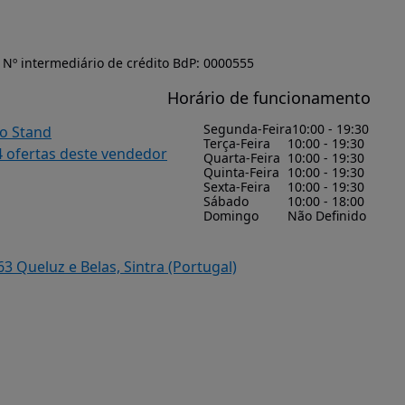
Nº intermediário de crédito BdP: 0000555
Horário de funcionamento
Segunda-Feira
10:00 - 19:30
do Stand
Terça-Feira
10:00 - 19:30
4 ofertas deste vendedor
Quarta-Feira
10:00 - 19:30
Quinta-Feira
10:00 - 19:30
Sexta-Feira
10:00 - 19:30
Sábado
10:00 - 18:00
Domingo
Não Definido
3 Queluz e Belas, Sintra (Portugal)