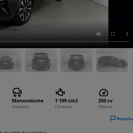
Monovolume
1 199 cm3
200 cv
Segmento
Cilindrada
Potência
Reporta
to da entidade vendedora.