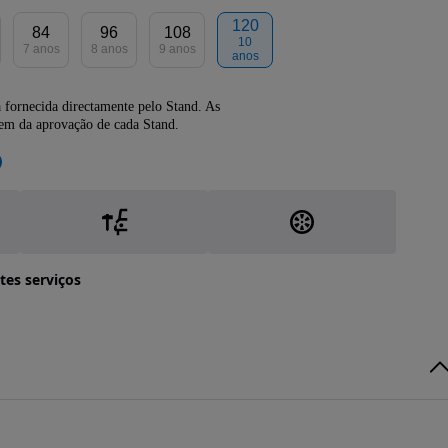
120
84
96
108
10
7 anos
8 anos
9 anos
anos
 fornecida directamente pelo Stand. As
dem da aprovação de cada Stand.
tes serviços