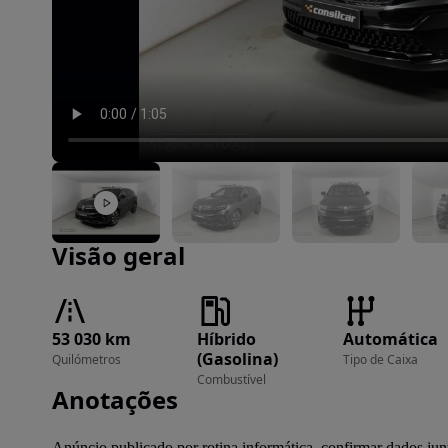
Imagem 1 de 30
Visão geral
53 030 km
Híbrido
Automática
(Gasolina)
Quilómetros
Tipo de Caixa
Combustível
Anotações
Anúncio publicado por rotina informática, confirmar dados jun