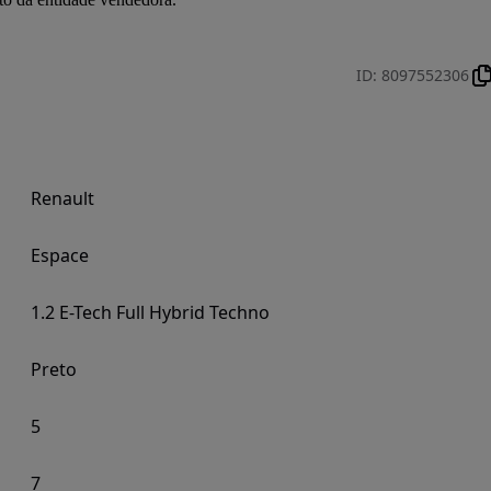
ID
:
8097552306
Renault
Espace
1.2 E-Tech Full Hybrid Techno
Preto
5
7