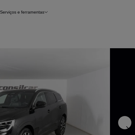
Serviços e ferramentas
Financiamento
Avaliar o meu carro
iamento
Serviço de check-up
Histórico do veículo
Notícias e artigos