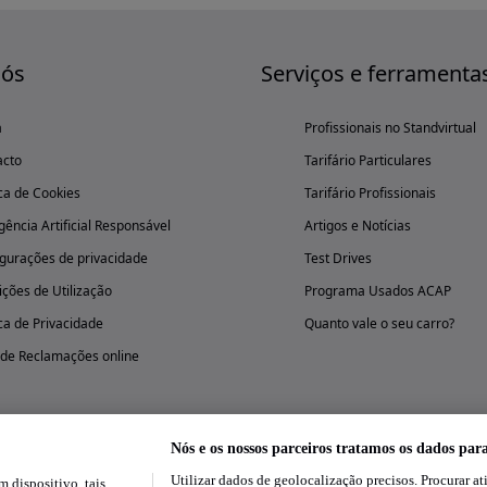
nós
Serviços e ferramenta
a
Profissionais no Standvirtual
acto
Tarifário Particulares
ica de Cookies
Tarifário Profissionais
igência Artificial Responsável
Artigos e Notícias
gurações de privacidade
Test Drives
ções de Utilização
Programa Usados ACAP
ica de Privacidade
Quanto vale o seu carro?
 de Reclamações online
Nós e os nossos parceiros tratamos os dados par
Utilizar dados de geolocalização precisos. Procurar at
dispositivo, tais