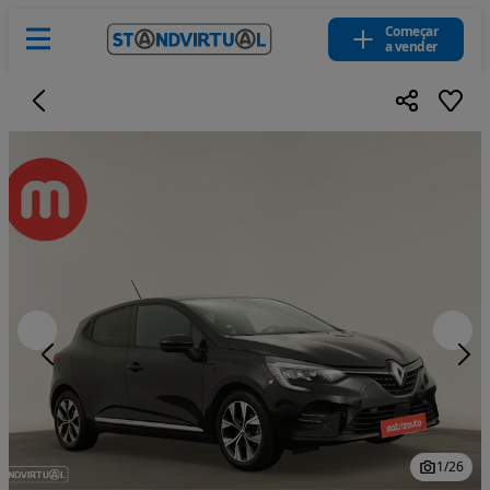
Começar
a vender
1
/
26