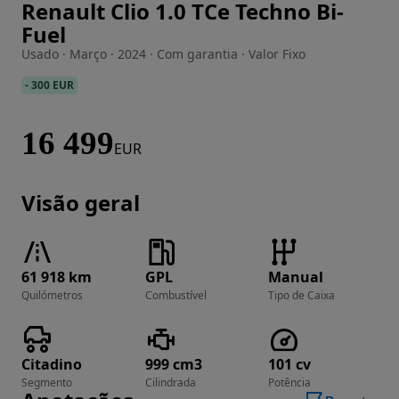
Renault Clio 1.0 TCe Techno Bi-
Imagem 1 de 26
Fuel
Usado · Março · 2024 · Com garantia · Valor Fixo
-
300 EUR
16 499
EUR
Visão geral
61 918 km
GPL
Manual
Quilómetros
Combustível
Tipo de Caixa
Citadino
999 cm3
101 cv
Segmento
Cilindrada
Potência