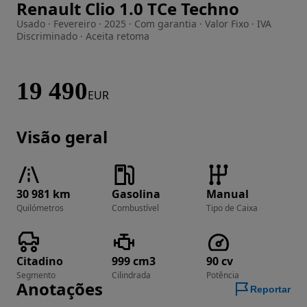
Renault Clio 1.0 TCe Techno
Imagem 1 de 16
Usado · Fevereiro · 2025 · Com garantia · Valor Fixo · IVA
Discriminado · Aceita retoma
19 490
EUR
Visão geral
30 981 km
Gasolina
Manual
Quilómetros
Combustível
Tipo de Caixa
Citadino
999 cm3
90 cv
Segmento
Cilindrada
Potência
Anotações
Reportar