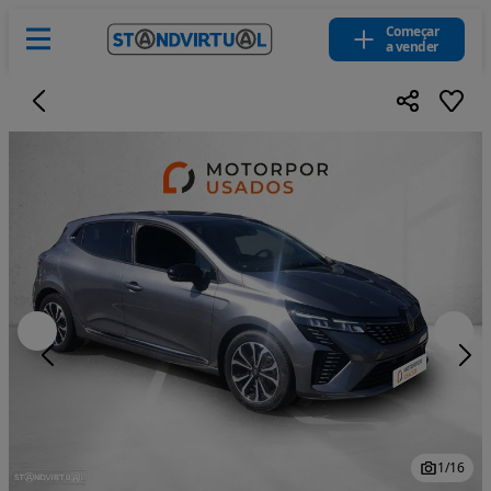
Começar
a vender
1
/
16