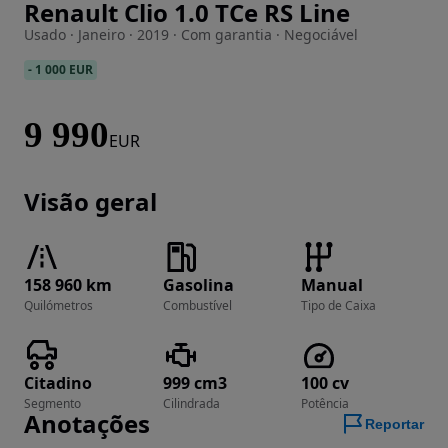
Renault Clio 1.0 TCe RS Line
Imagem 1 de 15
Usado · Janeiro · 2019 · Com garantia · Negociável
-
1 000 EUR
9 990
EUR
Visão geral
158 960 km
Gasolina
Manual
Quilómetros
Combustível
Tipo de Caixa
Citadino
999 cm3
100 cv
Segmento
Cilindrada
Potência
Anotações
Reportar