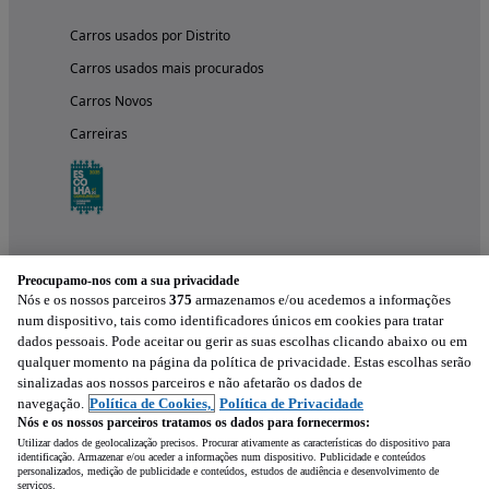
Carros usados por Distrito
Carros usados mais procurados
Carros Novos
Carreiras
Preocupamo-nos com a sua privacidade
Nós e os nossos parceiros
375
armazenamos e/ou acedemos a informações
num dispositivo, tais como identificadores únicos em cookies para tratar
dados pessoais. Pode aceitar ou gerir as suas escolhas clicando abaixo ou em
qualquer momento na página da política de privacidade. Estas escolhas serão
Experimenta a aplicação
sinalizadas aos nossos parceiros e não afetarão os dados de
navegação.
Política de Cookies,
Política de Privacidade
Nós e os nossos parceiros tratamos os dados para fornecermos:
Utilizar dados de geolocalização precisos. Procurar ativamente as características do dispositivo para
identificação. Armazenar e/ou aceder a informações num dispositivo. Publicidade e conteúdos
personalizados, medição de publicidade e conteúdos, estudos de audiência e desenvolvimento de
serviços.