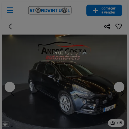
Começar
a vender
1
/
15