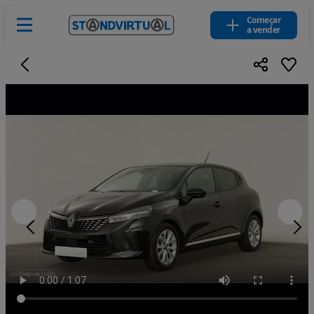
Começar
a vender