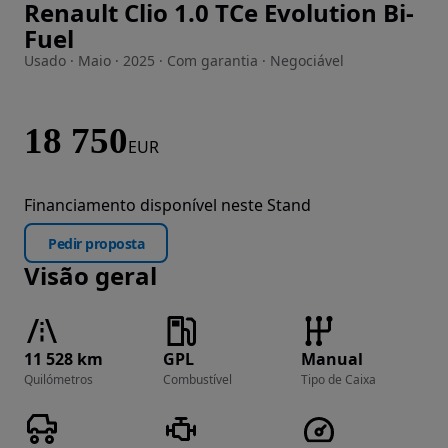
Renault Clio 1.0 TCe Evolution Bi-
Imagem 1 de 21
Fuel
Usado · Maio · 2025 · Com garantia · Negociável
18 750
EUR
Financiamento disponível neste Stand
Pedir proposta
Visão geral
11 528 km
GPL
Manual
Quilómetros
Combustível
Tipo de Caixa