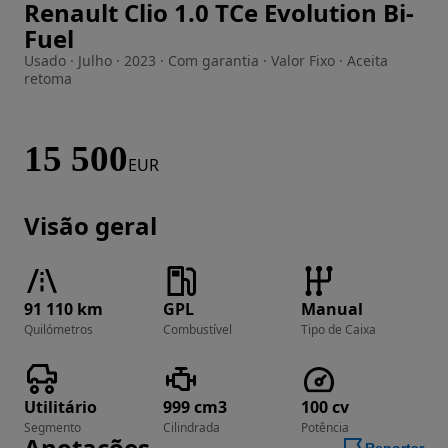
Renault Clio 1.0 TCe Evolution Bi-
Imagem 1 de 26
Fuel
Usado · Julho · 2023 · Com garantia · Valor Fixo · Aceita
retoma
15 500
EUR
Visão geral
91 110 km
GPL
Manual
Quilómetros
Combustível
Tipo de Caixa
Utilitário
999 cm3
100 cv
Segmento
Cilindrada
Potência
Anotações