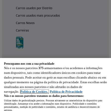
Carros usados por Distrito
Carros usados mais procurados
Carros Novos
Carreiras
Preocupamo-nos com a sua privacidade
Nós e os nossos parceiros
375
armazenamos e/ou acedemos a informações
num dispositivo, tais como identificadores únicos em cookies para tratar
dados pessoais. Pode aceitar ou gerir as suas escolhas clicando abaixo ou em
qualquer momento na página da política de privacidade. Estas escolhas serão
Experimenta a aplicação
sinalizadas aos nossos parceiros e não afetarão os dados de
navegação.
Política de Cookies,
Política de Privacidade
Nós e os nossos parceiros tratamos os dados para fornecermos:
Utilizar dados de geolocalização precisos. Procurar ativamente as características do dispositivo para
identificação. Armazenar e/ou aceder a informações num dispositivo. Publicidade e conteúdos
personalizados, medição de publicidade e conteúdos, estudos de audiência e desenvolvimento de
serviços.