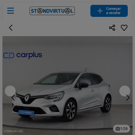
Começar
a vender
1
/
26