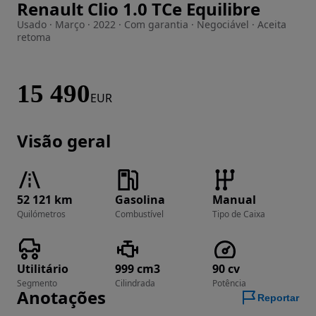
Renault Clio 1.0 TCe Equilibre
Imagem 1 de 39
Usado · Março · 2022 · Com garantia · Negociável · Aceita
retoma
15 490
EUR
Visão geral
52 121 km
Gasolina
Manual
Quilómetros
Combustível
Tipo de Caixa
Utilitário
999 cm3
90 cv
Segmento
Cilindrada
Potência
Anotações
Reportar