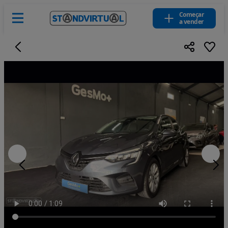
Começar
a vender