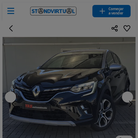
Começar
a vender