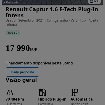
1
/
33
Renault Captur 1.6 E-Tech Plug-In
Imagem 1 de 33
Intens
Usado · Setembro · 2021 · Com garantia · Valor Fixo · Aceita
retoma
-
500 EUR
17 990
EUR
Financiamento disponível neste Stand
Pedir proposta
Visão geral
70 484 km
Híbrido Plug-In
Automática
Quilómetros
Combustível
Tipo de Caixa