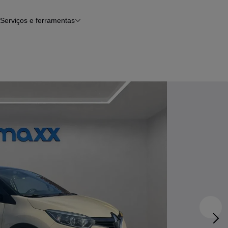
Serviços e ferramentas
Financiamento
Avaliar o meu carro
iamento
Serviço de check-up
Histórico do veículo
Notícias e artigos