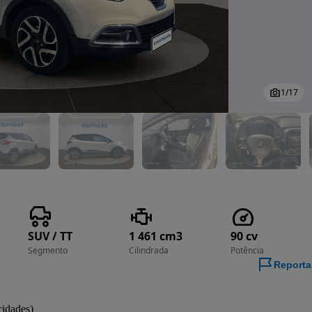
1
/
17
SUV / TT
1 461 cm3
90 cv
Segmento
Cilindrada
Potência
Reporta
cidades)