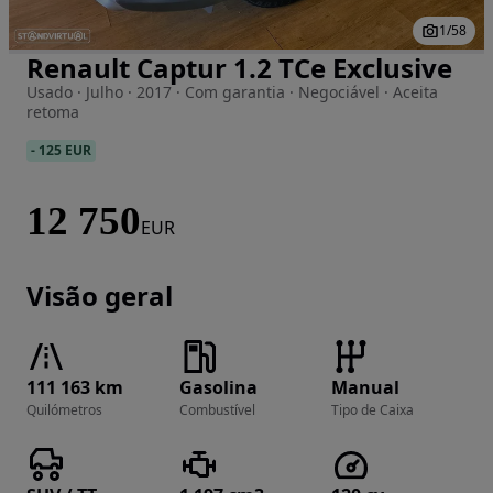
1
/
58
Renault Captur 1.2 TCe Exclusive
Imagem 1 de 58
Usado · Julho · 2017 · Com garantia · Negociável · Aceita
retoma
-
125 EUR
12 750
EUR
Visão geral
111 163 km
Gasolina
Manual
Quilómetros
Combustível
Tipo de Caixa