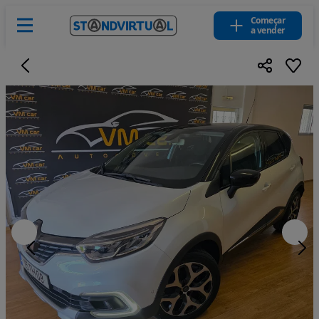
Começar
a vender