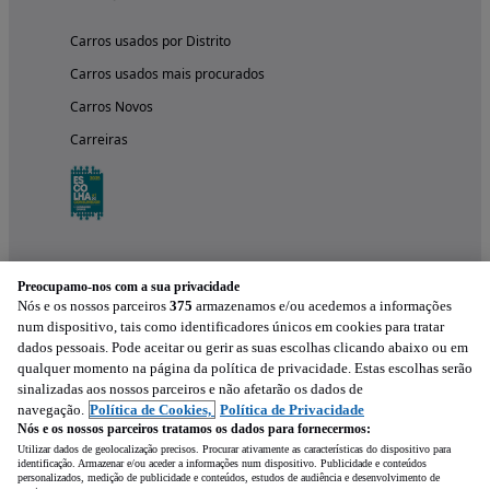
Carros usados por Distrito
Carros usados mais procurados
Carros Novos
Carreiras
Preocupamo-nos com a sua privacidade
Nós e os nossos parceiros
375
armazenamos e/ou acedemos a informações
num dispositivo, tais como identificadores únicos em cookies para tratar
dados pessoais. Pode aceitar ou gerir as suas escolhas clicando abaixo ou em
qualquer momento na página da política de privacidade. Estas escolhas serão
Experimenta a aplicação
sinalizadas aos nossos parceiros e não afetarão os dados de
navegação.
Política de Cookies,
Política de Privacidade
Nós e os nossos parceiros tratamos os dados para fornecermos:
Utilizar dados de geolocalização precisos. Procurar ativamente as características do dispositivo para
identificação. Armazenar e/ou aceder a informações num dispositivo. Publicidade e conteúdos
personalizados, medição de publicidade e conteúdos, estudos de audiência e desenvolvimento de