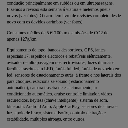
condução principalmente em subidas ou em ultrapassagens. 
Fizemos a revisão esta semana á viatura e metemos pneus 
novos (ver fotos). O carro tem livro de revisões completo desde 
novo com os devidos carimbos (ver fotos)
Consumos médios de 5.6l/100km e emissões de CO2 de 
apenas 127g/km.
Equipamento de topo: bancos desportivos, GPS, jantes 
especiais 17, espelhos eléctricos e rebatíveis elétricamente,  
avisador de ultrapassagem nos rectrovisores, luzes diurnas e 
farolins traseiros em LED, faróis full led, faróis de nevoeiro em 
led, sensores de estacionamento atrás, á frente e nos laterais dos 
para choques, estaciona-se sozino ( estacionamento 
automático), camara traseira de estacionamento, ar 
condicionado automático, cruise control e limitador, vidros 
escurecidos, keyless (chave inteligente), sistema de som, 
bluetooth, Android Auto, Apple CarPlay, sensores de chuva e 
luz, apoio de braço, sistema Isofix, controlo de tração e 
estabilidade, múltiplos airbags, entre outros.