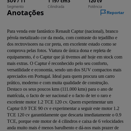
SUV / TT
1 197 cm3
120 cv
Segmento
Cilindrada
Potência
Anotações
Reportar
Para venda este fantástico Renault Captur (nacional), branco 
pérola metalizado cor da moda, com contraste do tejadilho e 
dos rectrovisores na cor preta, em excelente estado como se 
comprova pelas fotos. Viatura de única dona e repleta de 
equipamento, é o Captur que já tivemos até hoje em stock com 
mais extras. O Captur é reconhecido pelo seu conforto, 
versatilidade e economia, sendo um dos SUV compactos mais 
apreciados em Portugal. Ideal para quem procura um carro 
prático, moderno e com muita qualidade de construção. 
Destaco os seus poucos kms (111.000 kms) para o ano de 
matrícula, o facto de ser nacional e o facto de ter o raro e 
excelente motor 1.2 TCE 120 cv. Quem experimentar um 
Captur 0.9 TCE 90 cv e experimentar a seguir este motor 1.2 
TCE 120 cv garantidamente que descarta imediatamente o 0.9 
TCE, porque este motor de 4 cilindros e caixa de 6 velocidades 
anda muito mais é menos barulhento e dá-nos mais prazer de 