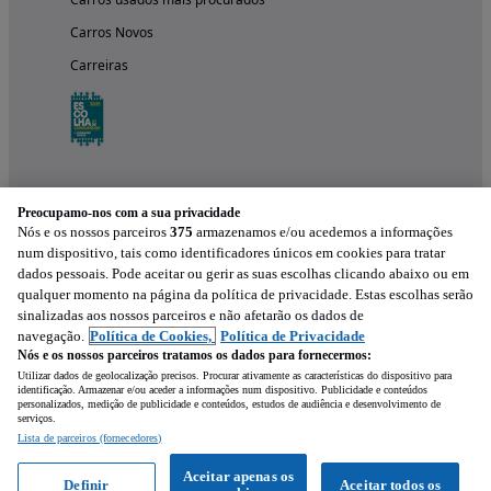
Carros Novos
Carreiras
Preocupamo-nos com a sua privacidade
Nós e os nossos parceiros
375
armazenamos e/ou acedemos a informações
num dispositivo, tais como identificadores únicos em cookies para tratar
dados pessoais. Pode aceitar ou gerir as suas escolhas clicando abaixo ou em
qualquer momento na página da política de privacidade. Estas escolhas serão
Experimenta a aplicação
sinalizadas aos nossos parceiros e não afetarão os dados de
navegação.
Política de Cookies,
Política de Privacidade
Nós e os nossos parceiros tratamos os dados para fornecermos:
Utilizar dados de geolocalização precisos. Procurar ativamente as características do dispositivo para
identificação. Armazenar e/ou aceder a informações num dispositivo. Publicidade e conteúdos
personalizados, medição de publicidade e conteúdos, estudos de audiência e desenvolvimento de
serviços.
Lista de parceiros (fornecedores)
Mensagem
Aceitar apenas os
Definir
Aceitar todos os