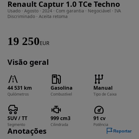
Renault Captur 1.0 TCe Techno
Imagem 1 de 21
Usado · Agosto · 2024 · Com garantia · Negociável · IVA
Discriminado · Aceita retoma
19 250
EUR
Visão geral
44 531 km
Gasolina
Manual
Quilómetros
Combustível
Tipo de Caixa
SUV / TT
999 cm3
91 cv
Segmento
Cilindrada
Potência
Anotações
Reportar