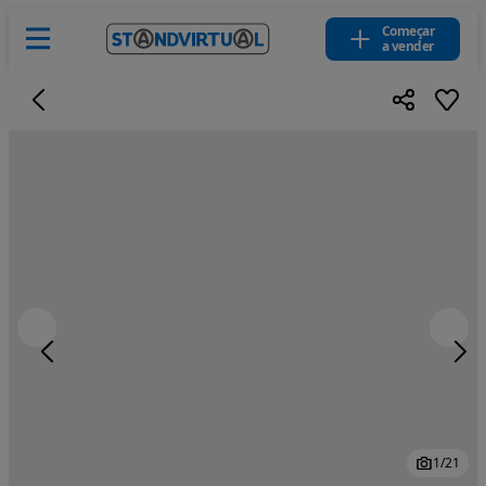
Começar
a vender
1
/
21