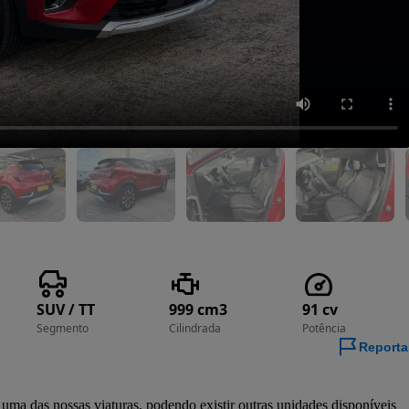
SUV / TT
999 cm3
91 cv
Segmento
Cilindrada
Potência
Reporta
a das nossas viaturas, podendo existir outras unidades disponíveis 