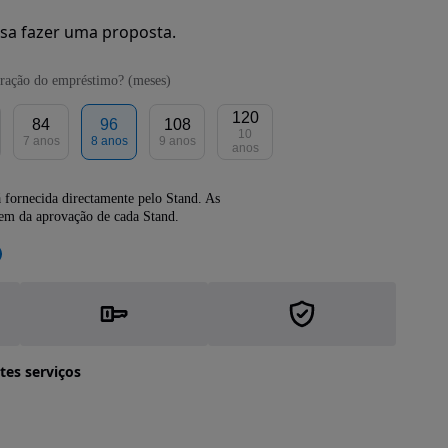
sa fazer uma proposta.
ração do empréstimo? (meses)
120
84
96
108
10
7 anos
8 anos
9 anos
anos
 fornecida directamente pelo Stand. As
dem da aprovação de cada Stand.
tes serviços