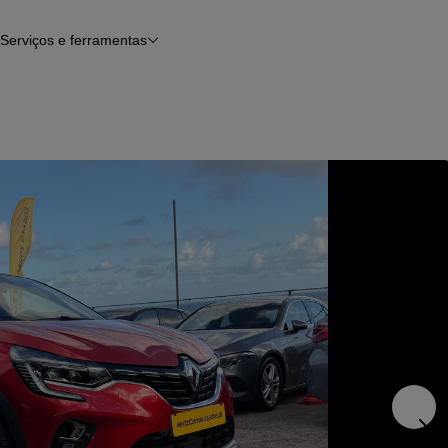
Serviços e ferramentas
Financiamento
Avaliar o meu carro
iamento
Serviço de check-up
Histórico do veículo
Notícias e artigos