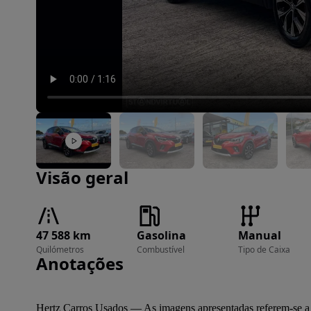
Imagem 1 de 23
Visão geral
47 588 km
Gasolina
Manual
Quilómetros
Combustível
Tipo de Caixa
Anotações
Hertz Carros Usados — As imagens apresentadas referem-se a um