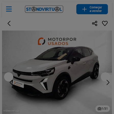
Começar
a vender
1
/
31