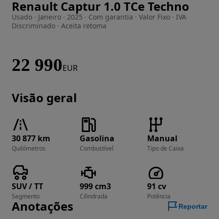
Renault Captur 1.0 TCe Techno
Imagem 1 de 31
Usado · Janeiro · 2025 · Com garantia · Valor Fixo · IVA
Discriminado · Aceita retoma
22 990
EUR
Visão geral
30 877 km
Gasolina
Manual
Quilómetros
Combustível
Tipo de Caixa
SUV / TT
999 cm3
91 cv
Segmento
Cilindrada
Potência
Anotações
Reportar