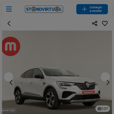
Começar
a vender
1
/
27