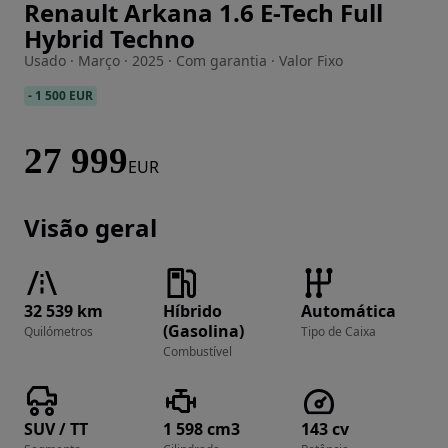
Renault Arkana 1.6 E-Tech Full
Imagem 1 de 27
Hybrid Techno
Usado · Março · 2025 · Com garantia · Valor Fixo
-
1 500 EUR
27 999
EUR
Visão geral
32 539 km
Híbrido
Automática
(Gasolina)
Quilómetros
Tipo de Caixa
Combustível
SUV / TT
1 598 cm3
143 cv