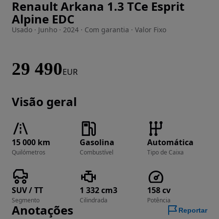
Renault Arkana 1.3 TCe Esprit
Imagem 1 de 25
Alpine EDC
Usado · Junho · 2024 · Com garantia · Valor Fixo
29 490
EUR
Visão geral
15 000 km
Gasolina
Automática
Quilómetros
Combustível
Tipo de Caixa
SUV / TT
1 332 cm3
158 cv
Segmento
Cilindrada
Potência
Anotações
Reportar