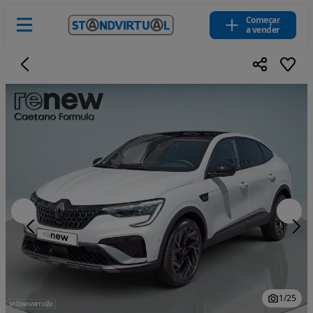
Começar
a vender
1
/
25