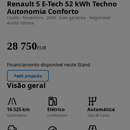
Renault 5 E-Tech 52 kWh Techno
Imagem 1 de 35
Autonomia Conforto
Usado · Novembro · 2024 · Com garantia · Negociável ·
Aceita retoma
28 750
EUR
Financiamento disponível neste Stand
Pedir proposta
Visão geral
16 525 km
Elétrico
Automática
Quilómetros
Combustível
Tipo de Caixa