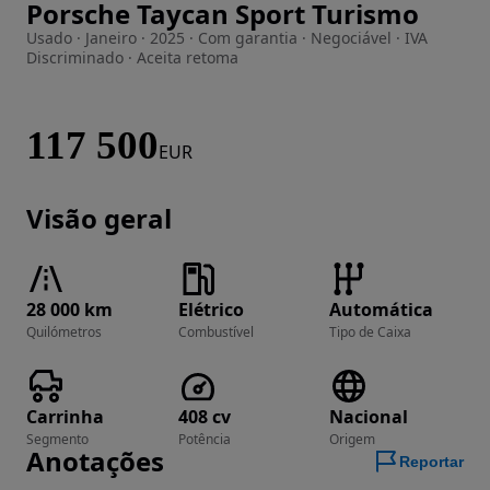
Porsche Taycan Sport Turismo
Imagem 1 de 31
Usado · Janeiro · 2025 · Com garantia · Negociável · IVA
Discriminado · Aceita retoma
117 500
EUR
Visão geral
28 000 km
Elétrico
Automática
Quilómetros
Combustível
Tipo de Caixa
Carrinha
408 cv
Nacional
Segmento
Potência
Origem
Anotações
Reportar