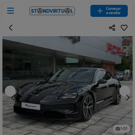
Começar
a vender
1
/
31