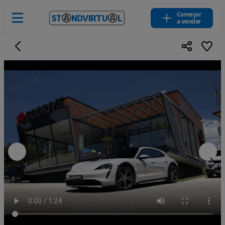
Começar
a vender