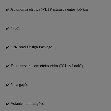
✔️ Autonomia elétrica WLTP estimada entre 456 km
✔️ 476cv
✔️ Off-Road Design Package.
✔️ Faixa traseira com efeito vidro ("Glass Look")
✔️ Navegação
✔️ Volante multifunções