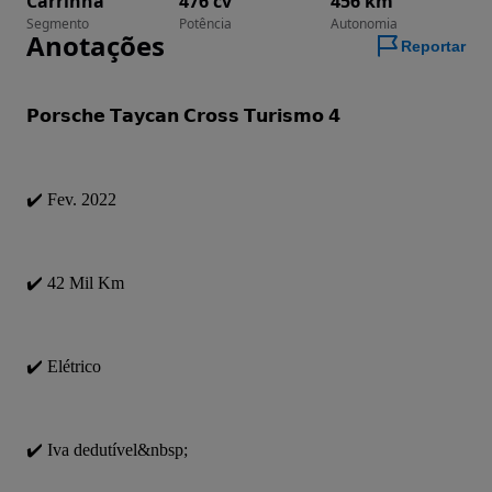
Carrinha
476 cv
456 km
Segmento
Potência
Autonomia
Anotações
Reportar
𝗣𝗼𝗿𝘀𝗰𝗵𝗲 𝗧𝗮𝘆𝗰𝗮𝗻 𝗖𝗿𝗼𝘀𝘀 𝗧𝘂𝗿𝗶𝘀𝗺𝗼 𝟰
✔️ Fev. 2022
✔️ 42 Mil Km
✔️ Elétrico
✔️ Iva dedutível&nbsp;