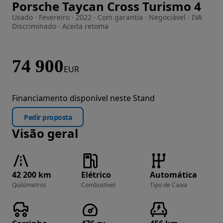
Porsche Taycan Cross Turismo 4
Imagem 1 de 48
Usado · Fevereiro · 2022 · Com garantia · Negociável · IVA
Discriminado · Aceita retoma
74 900
EUR
Financiamento disponível neste Stand
Pedir proposta
Visão geral
42 200 km
Elétrico
Automática
Quilómetros
Combustível
Tipo de Caixa