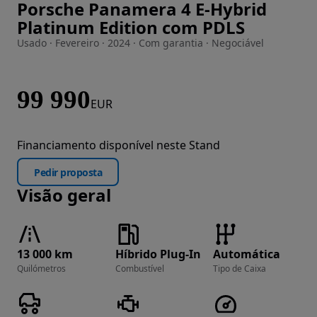
Porsche Panamera 4 E-Hybrid
Imagem 1 de 22
Platinum Edition com PDLS
Usado · Fevereiro · 2024 · Com garantia · Negociável
99 990
EUR
Financiamento disponível neste Stand
Pedir proposta
Visão geral
13 000 km
Híbrido Plug-In
Automática
Quilómetros
Combustível
Tipo de Caixa