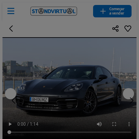
Começar
a vender