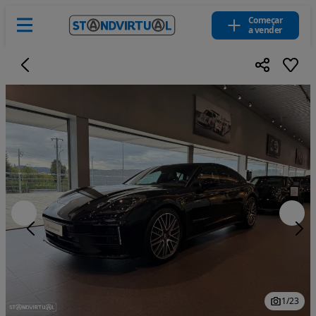
Começar
a vender
1
/
23