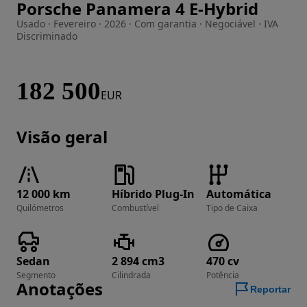
Porsche Panamera 4 E-Hybrid
Imagem 1 de 23
Usado · Fevereiro · 2026 · Com garantia · Negociável · IVA
Discriminado
182 500
EUR
Visão geral
12 000 km
Híbrido Plug-In
Automática
Quilómetros
Combustível
Tipo de Caixa
Sedan
2 894 cm3
470 cv
Segmento
Cilindrada
Potência
Anotações
Reportar