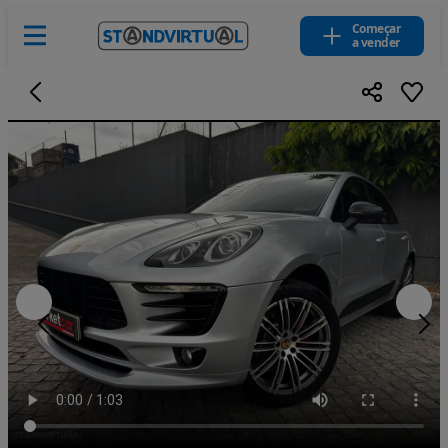
Começar
a vender