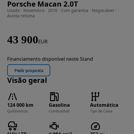
Porsche Macan 2.0T
Imagem 1 de 41
Usado · Novembro · 2016 · Com garantia · Negociável ·
Aceita retoma
43 900
EUR
Financiamento disponível neste Stand
Pedir proposta
Visão geral
124 000 km
Gasolina
Automática
Quilómetros
Combustível
Tipo de Caixa