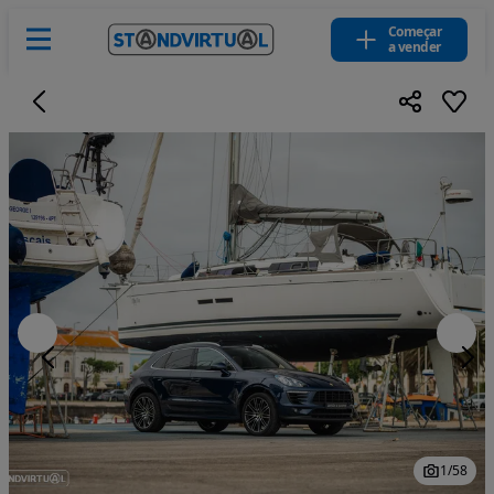
Começar
a vender
1
/
58