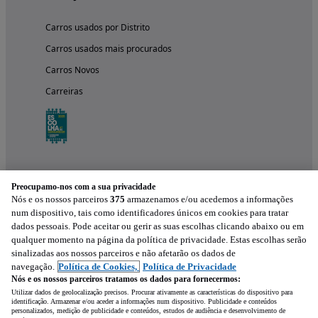
Carros usados por Distrito
Carros usados mais procurados
Carros Novos
Carreiras
Preocupamo-nos com a sua privacidade
Nós e os nossos parceiros
375
armazenamos e/ou acedemos a informações
num dispositivo, tais como identificadores únicos em cookies para tratar
dados pessoais. Pode aceitar ou gerir as suas escolhas clicando abaixo ou em
qualquer momento na página da política de privacidade. Estas escolhas serão
Experimenta a aplicação
sinalizadas aos nossos parceiros e não afetarão os dados de
navegação.
Política de Cookies,
Política de Privacidade
Nós e os nossos parceiros tratamos os dados para fornecermos:
Utilizar dados de geolocalização precisos. Procurar ativamente as características do dispositivo para
identificação. Armazenar e/ou aceder a informações num dispositivo. Publicidade e conteúdos
personalizados, medição de publicidade e conteúdos, estudos de audiência e desenvolvimento de