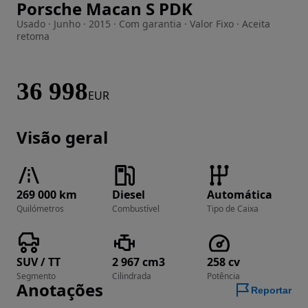
Porsche Macan S PDK
Imagem 1 de 58
Usado · Junho · 2015 · Com garantia · Valor Fixo · Aceita
retoma
36 998
EUR
Visão geral
269 000 km
Diesel
Automática
Quilómetros
Combustível
Tipo de Caixa
SUV / TT
2 967 cm3
258 cv
Segmento
Cilindrada
Potência
Anotações
Reportar