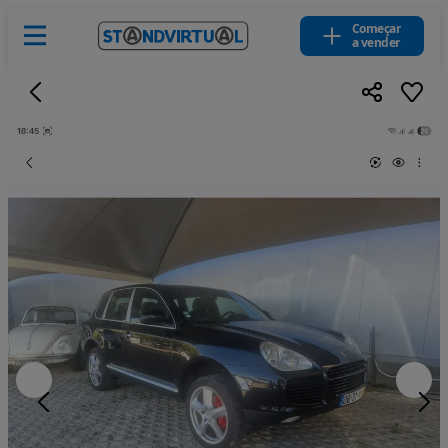
Começar
a vender