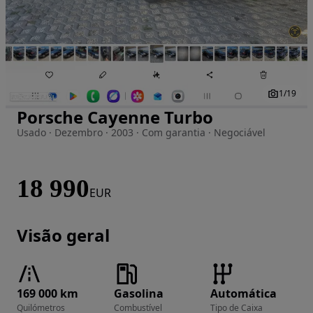
1
/
19
Porsche Cayenne Turbo
Imagem 1 de 19
Usado · Dezembro · 2003 · Com garantia · Negociável
18 990
EUR
Visão geral
169 000 km
Gasolina
Automática
Quilómetros
Combustível
Tipo de Caixa